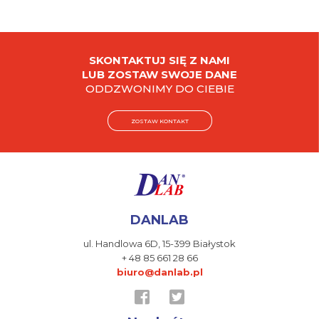
SKONTAKTUJ SIĘ Z NAMI
LUB ZOSTAW SWOJE DANE
ODDZWONIMY DO CIEBIE
ZOSTAW KONTAKT
DANLAB
ul. Handlowa 6D,
15-399 Białystok
+ 48 85 661 28 66
biuro@danlab.pl