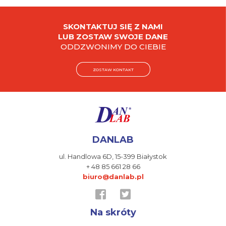
SKONTAKTUJ SIĘ Z NAMI
LUB ZOSTAW SWOJE DANE
ODDZWONIMY DO CIEBIE
ZOSTAW KONTAKT
DANLAB
ul. Handlowa 6D,
15-399 Białystok
+ 48 85 661 28 66
biuro@danlab.pl
Na skróty