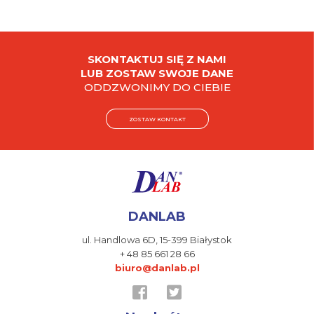
SKONTAKTUJ SIĘ Z NAMI
LUB ZOSTAW SWOJE DANE
ODDZWONIMY DO CIEBIE
ZOSTAW KONTAKT
DANLAB
ul. Handlowa 6D,
15-399 Białystok
+ 48 85 661 28 66
biuro@danlab.pl