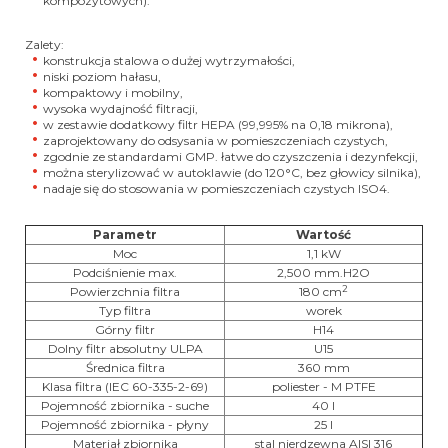
kompozytowych).
Zalety:
konstrukcja stalowa o dużej wytrzymałości,
niski poziom hałasu,
kompaktowy i mobilny,
wysoka wydajność filtracji,
w zestawie dodatkowy filtr HEPA (99,995% na 0,18 mikrona),
zaprojektowany do odsysania w pomieszczeniach czystych,
zgodnie ze standardami GMP. łatwe do czyszczenia i dezynfekcji,
można sterylizować w autoklawie (do 120
°C, bez głowicy silnika),
nadaje się do stosowania w pomieszczeniach czystych ISO4.
Parametr
Wartość
Moc
1,1 kW
Podciśnienie max.
2,500 mm.H2O
2
Powierzchnia filtra
180 cm
Typ filtra
worek
Górny filtr
H14
Dolny filtr absolutny ULPA
U15
Średnica filtra
360 mm
Klasa filtra (IEC 60-335-2-69)
poliester - M PTFE
Pojemność zbiornika - suche
40 l
Pojemność zbiornika - płyny
25 l
Materiał zbiornika
stal nierdzewna AISI 316