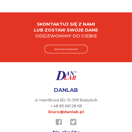
SKONTAKTUJ SIĘ Z NAMI
LUB ZOSTAW SWOJE DANE
ODDZWONIMY DO CIEBIE
ZOSTAW KONTAKT
DANLAB
ul. Handlowa 6D,
15-399 Białystok
+ 48 85 661 28 66
biuro@danlab.pl