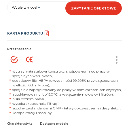
Wybierz model
ZAPYTANIE OFERTOWE
KARTA PRODUKTU
Przeznaczenie
wytrzymała stalowa konstrukcja, odpowiednia do pracy w
specjalnych warunkach,
dodatkowy filtr HEPA (o wydajności 99,995% przy cząsteczkach
wielkości 0,1 mikrona),
specjalnie zaprojektowany do pracy w pomieszczeniach czystych,
autoklawowalny (do 120
°C, z wyłączeniem głowicy i filtrów),
niski poziom hałasu,
wysoka skutecznośc filtracji,
zgodny ze standardami GMP< łatwy do czyszczenia i dezynfekcji,
kompaktowy i mobilny.
Charakterystyka
Dostępne modele