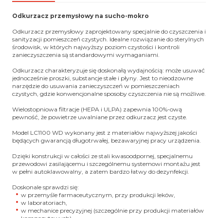
Odkurzacz przemysłowy na sucho-mokro
Odkurzacz przemysłowy zaprojektowany specjalnie do czyszczenia i
sanityzacji pomieszczeń czystych. Idealne rozwiązanie do sterylnych
środowisk, w których najwyższy poziom czystości i kontroli
zanieczyszczenia są standardowymi wymaganiami.
Odkurzacz charakteryzuje się doskonałą wydajnością: może usuwać
jednocześnie proszki, substancje stałe i płyny. Jest to nieodzowne
narzędzie do usuwania zanieczyszczeń w pomieszczeniach
czystych, gdzie konwencjonalne sposoby czyszczenia nie są możliwe.
Wielostopniowa filtracje (HEPA i ULPA) zapewnia 100%-ową
pewność, że powietrze uwalniane przez odkurzacz jest czyste.
Model LC1100 WD wykonany jest z materiałów najwyższej jakości
będących gwarancją długotrwałej, bezawaryjnej pracy urządzenia.
Dzięki konstrukcji w całości ze stali kwasoodpornej, specjalnemu
przewodowi zasilającemu i szczególnemu systemowi montażu jest
w pełni autoklawowalny, a zatem bardzo łatwy do dezynfekcji.
Doskonale sprawdzi się:
w przemyśle farmaceutycznym, przy produkcji leków,
w laboratoriach,
w mechanice precyzyjnej (szczególnie przy produkcji materiałów