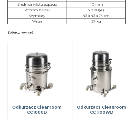
Średnica wlotu ssącego
40 mm
Poziom hałasu
70 dB(A)
Wymiary
43 x 43 x 74 cm
Waga
27 kg
Zobacz również
Odkurzacz Cleanroom
Odkurzacz Cleanroom
CC1000D
CC1100WD