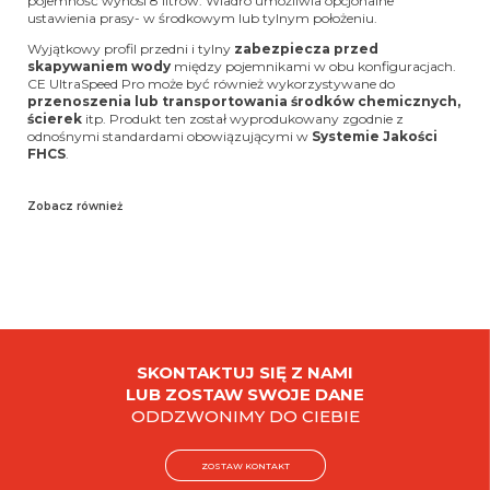
pojemność wynosi 8 litrów. Wiadro umożliwia opcjonalne
ustawienia prasy- w środkowym lub tylnym położeniu.
Wyjątkowy profil przedni i tylny
zabezpiecza przed
skapywaniem wody
między pojemnikami w obu konfiguracjach.
CE UltraSpeed Pro może być również wykorzystywane do
przenoszenia lub transportowania środków chemicznych,
ścierek
itp. Produkt ten został wyprodukowany zgodnie z
odnośnymi standardami obowiązującymi w
Systemie Jakości
FHCS
.
Zobacz również
SKONTAKTUJ SIĘ Z NAMI
LUB ZOSTAW SWOJE DANE
ODDZWONIMY DO CIEBIE
ZOSTAW KONTAKT