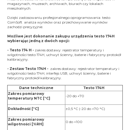
magazynach, muzeach, archiwach, biurach czy lokalach
mieszkalnych.
Dzięki zastosowaniu profesjonalnego oprogramowania testo
ComSoft analiza wyników oraz przechowywanie wyników
zachodzi precyzyjnie.
Możliwe jest dokonanie zakupu urządzenia testo 174H
wybierając jedną z dwóch opcji:
- Testo 174 H -
zakres dostawy:
rejestrator temperatury i
wilgotności testo 174H, uchwyt ścienny, baterie i fabryczny protokół
kalibracyjny.
- Zestaw Testo 174H -
zakres dostawy: r
ejestrator temperatury i
wilgotności testo 174H, interfejs USB, uchwyt ścienny, baterie i
fabryczny protokół kalibracyjny.
Dane techniczne
Testo 174H
Zakres pomiarowy
-20 do +70
temperatury NTC [°C]
Dokładność [°C]
±0,5 °C (-20 do +70 °C)
Zakres pomiarowy
0 do +100
wilgotności [%RH]