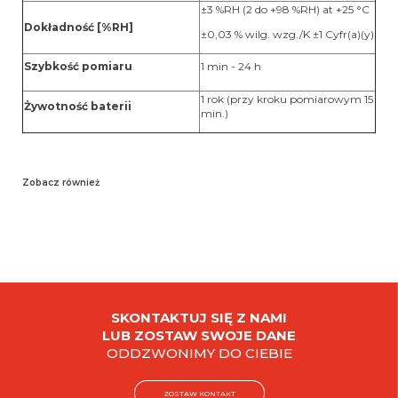
±3 %RH (2 do +98 %RH) at +25 °C
Dokładność [%RH]
±0,03 % wilg. wzg./K ±1 Cyfr(a)(y)
Szybkość pomiaru
1 min - 24 h
1 rok (przy kroku pomiarowym 15
Żywotność baterii
min.)
Zobacz również
SKONTAKTUJ SIĘ Z NAMI
LUB ZOSTAW SWOJE DANE
ODDZWONIMY DO CIEBIE
ZOSTAW KONTAKT