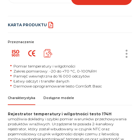
KARTA PRODUKTU
Przeznaczenie
Pomiar temperatury i wilgotności
Zakres pomiarowy: -20 do +70 °C, 0-100%RH
Pamięć wewnętrzna do 16 000 odczytów
Łatwy odczyt i transfer danych
Darmowe oprogramowanie testo ComSoft Basic
Charakterystyka
Dostępne modele
Rejestrator temperatury i wilgotności testo 174H
umożliwia dokładny i szybki pomiar warunków przechowywania
produktów wrażliwych. Urządzenie te posiada 2-kanałowy
rejestrator, który został wbudowany w czujnik NTC oraz
pojemnościowy czujnik wilgotności dzięki czemu z łatwością
można swobodnie kontrolować temperaturę oraz wilgotność w