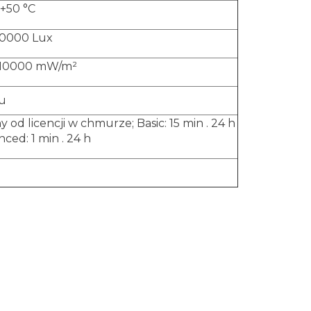
 +50 °C
20000 Lux
+10000 mW/m²
ku
y od licencji w chmurze; Basic: 15 min . 24 h
nced: 1 min . 24 h