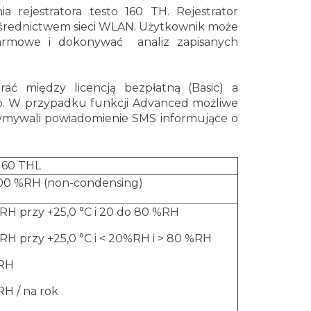
rejestratora testo 160 TH. Rejestrator
średnictwem sieci WLAN. Użytkownik może
 alarmowe i dokonywać analiz zapisanych
ć między licencją bezpłatną (Basic) a
o. W przypadku funkcji Advanced możliwe
zymywali powiadomienie SMS informujące o
160 THL
100 %RH (non-condensing)
RH przy +25,0 °C i 20 do 80 %RH
RH przy +25,0 °C i < 20%RH i > 80 %RH
%RH
RH / na rok