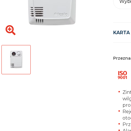
Wybi
KARTA
Przezna
Zin
wil
pro
Rej
oto
Prz
Ala