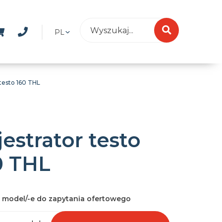
PL
 testo 160 THL
estrator testo
0 THL
 model/-e do zapytania ofertowego