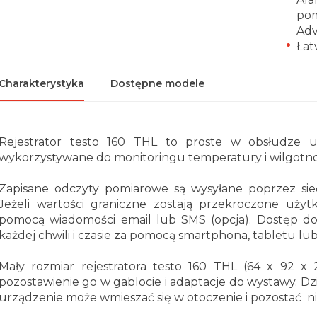
pom
Adv
Łat
Charakterystyka
Dostępne modele
Rejestrator testo 160 THL to proste w obsłudze u
wykorzystywane do monitoringu temperatury i wilgotnośc
Zapisane odczyty pomiarowe są wysyłane poprzez s
Jeżeli wartości graniczne zostają przekroczone uż
pomocą wiadomości email lub SMS (opcja). Dostęp d
każdej chwili i czasie za pomocą smartphona, tabletu l
Mały rozmiar rejestratora testo 160 THL (
64 x 92 x
pozostawienie go w gablocie i adaptacje do wystawy.
urządzenie może wmieszać się w otoczenie i pozostać 