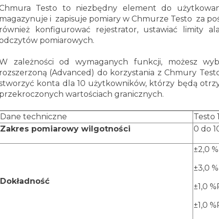
Chmura Testo to niezbędny element do użytkowania 
magazynuje i zapisuje pomiary w Chmurze Testo za po
również konfigurować rejestrator, ustawiać limity
odczytów pomiarowych.
W zależności od wymaganych funkcji, możesz wybra
rozszerzoną (Advanced) do korzystania z Chmury Test
stworzyć konta dla 10 użytkowników, którzy będą otr
przekroczonych wartościach granicznych.
Dane techniczne
Testo 
Zakres pomiarowy wilgotności
0 do 
±2,0 %
±3,0 %
Dokładność
±1,0 
±1,0 %