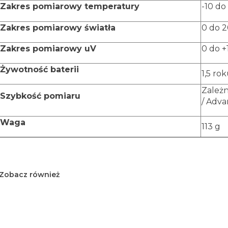
Zakres pomiarowy temperatury
-10 do
Zakres pomiarowy światła
0 do 
Zakres pomiarowy uV
0 do 
Żywotność baterii
1,5 ro
Zależn
Szybkość pomiaru
/ Adva
Waga
113 g
Zobacz również