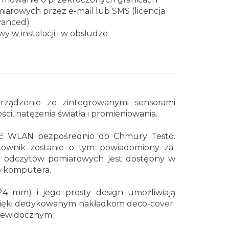
iarowych przez e-mail lub SMS (licencja
anced)
wy w instalacji i w obsłudze
rządzenie ze zintegrowanymi sensorami
i, natężenia światła i promieniowania.
ieć WLAN bezpośrednio do Chmury Testo.
ytkownik zostanie o tym powiadomiony za
o odczytów pomiarowych jest dostępny w
ub komputera.
 24 mm
) i jego prosty design umożliwiają
 Dzięki dedykowanym nakładkom deco-cover
niewidocznym.