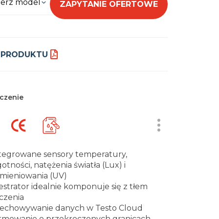
erz model
ZAPYTANIE OFERTOWE
 PRODUKTU
czenie
tegrowane sensory temperatury,
gotności, natężenia światła (Lux) i
mieniowania (UV)
estrator idealnie komponuje się z tłem
czenia
echowywanie danych w Testo Cloud
rmowanie o przekroczonych granicach