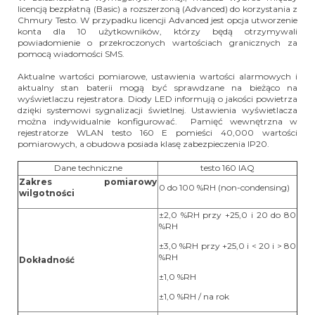
licencją bezpłatną (Basic) a rozszerzoną (Advanced) do korzystania z
Chmury Testo. W przypadku licencji Advanced jest opcja utworzenie
konta dla 10 użytkowników, którzy będą otrzymywali
powiadomienie o przekroczonych wartościach granicznych za
pomocą wiadomości SMS.
Aktualne wartości pomiarowe, ustawienia wartości alarmowych i
aktualny stan baterii mogą być sprawdzane na bieżąco na
wyświetlaczu rejestratora. Diody LED informują o jakości powietrza
dzięki systemowi sygnalizacji świetlnej. Ustawienia wyświetlacza
można indywidualnie konfigurować. Pamięć wewnętrzna w
rejestratorze WLAN testo 160 E pomieści 40,000 wartości
pomiarowych, a obudowa posiada klasę zabezpieczenia IP20.
Dane techniczne
testo 160 IAQ
Zakres pomiarowy
0 do 100 %RH (non-condensing)
wilgotności
±2,0 %RH przy +25,0 i 20 do 80
%RH
±3,0 %RH przy +25,0 i < 20 i > 80
%RH
Dokładność
±1,0 %RH
±1,0 %RH / na rok