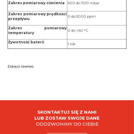
Zakres pomiarowy ciśnienia
600 do 1100 mbar
Zakres pomiarowy prędkości
0 do 5000 ppm
przepływu
Zakres pomiarowy
0 do +50 °C
temperatury
Żywotność baterii
1 rok
Zobacz również
SKONTAKTUJ SIĘ Z NAMI
LUB ZOSTAW SWOJE DANE
ODDZWONIMY DO CIEBIE