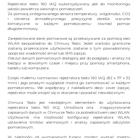
Rejestrator testo 160 IAQ wykorzystywany jest do monitoringu
jakości powietrza wewnątrz pomieszczeń.
Za pomocą zintegrowanego sensora temperatury, wilgotności, CO2
i ciśnienia atmosferycznego precyzyjnie określa warunki
klimatyczne w każdym pomieszczeniu- również pomiar
długoterminowy.
Zarejestrowane dane pomiarowe są przekazywane za pomocą sieci
WLAN bezpośrednio do Chmury Testo. Jeżeli wartości graniczne
zostaną przekroczone użytkownik zostanie o tym powiadomiony
zpoprzez wiadomość email lub SMS (opcja).
Odczyt danych pomiarowych dostępny jest do podglądu i analizy na
bieżąco w dowolnym czasie i miejscu przy pomocy smartphona,
tabletu lub komputera.
Dzięki małemu rozmiarowi rejestratora testo 160 IAQ (82 x 117 x 32
mm) i jego prostym wyglądzie można go zamontować w każdym
pomieszczeniu. We współpracy z nakładkami deco- cover (opcja),
rejestrator może wtopić się w otoczenie i pozostać niewidocznym.
Chmura Testo jest niezbędnym elementem do użytkowania
rejestratora testo 160 IAQ. Umożliwia ona magazynowanie
zapisanych danych w Chmurze Testo za pośrednictwem sieci WLAN.
Użytkownik ma możliwość konfiguracji rejestratora WLAN,
ustawienia limitów alarmowych i analizy zapisanych odczytów
pomiarowych.
W zależności od wymaganych funkcji, możesz wybrać między